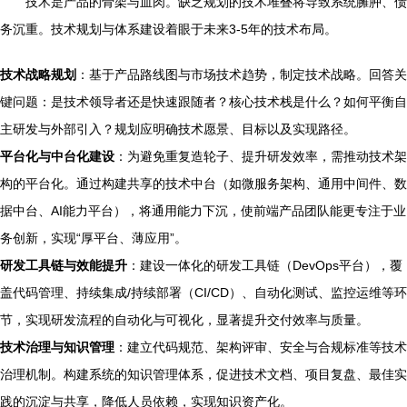
技术是产品的骨架与血肉。缺乏规划的技术堆叠将导致系统臃肿、债
务沉重。技术规划与体系建设着眼于未来3-5年的技术布局。
技术战略规划
：基于产品路线图与市场技术趋势，制定技术战略。回答关
键问题：是技术领导者还是快速跟随者？核心技术栈是什么？如何平衡自
主研发与外部引入？规划应明确技术愿景、目标以及实现路径。
平台化与中台化建设
：为避免重复造轮子、提升研发效率，需推动技术架
构的平台化。通过构建共享的技术中台（如微服务架构、通用中间件、数
据中台、AI能力平台），将通用能力下沉，使前端产品团队能更专注于业
务创新，实现“厚平台、薄应用”。
研发工具链与效能提升
：建设一体化的研发工具链（DevOps平台），覆
盖代码管理、持续集成/持续部署（CI/CD）、自动化测试、监控运维等环
节，实现研发流程的自动化与可视化，显著提升交付效率与质量。
技术治理与知识管理
：建立代码规范、架构评审、安全与合规标准等技术
治理机制。构建系统的知识管理体系，促进技术文档、项目复盘、最佳实
践的沉淀与共享，降低人员依赖，实现知识资产化。