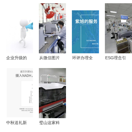
首日咨询火
业技术学
与宁波优造
技术咨询有
热,科德角
院“校中
建筑科技签
限公司 专
全系产品引
厂”欧哥马
订系统营销
注技术咨询
关注,邀您
咨询分所
与技术服务
服务，助力
莅临
2014年工
合作协议
企业转型升
作安排会议
级
顺利召开
企业升级的
从微信图片
环评办理全
ESG理念引
护航者 鼎
角度看技术
攻略 紫旭
领可持续发
智咨询权威
咨询的价值
节能环保助
展，南京熊
解读商标注
与实践
力您的项目
猫所属企业
册、高新认
环保合规
获评国家级
定与知识产
绿色工厂的
权管理
技术咨询价
值
中秋送礼新
璧山这家科
风尚 NMN
技公